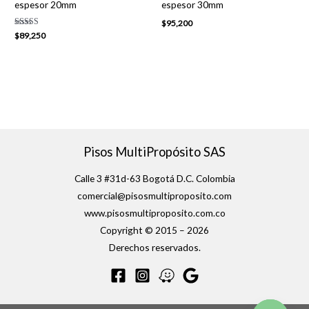
espesor 20mm
espesor 30mm
$
95,200
Valorado con
$
89,250
5.00
de 5
Pisos MultiPropósito SAS
Calle 3 #31d-63 Bogotá D.C. Colombia
comercial@pisosmultiproposito.com
www.pisosmultiproposito.com.co
Copyright © 2015 – 2026
Derechos reservados.