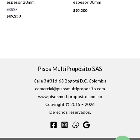
espesor 20mm
espesor 30mm
$
95,200
Valorado con
$
89,250
5.00
de 5
Pisos MultiPropósito SAS
Calle 3 #31d-63 Bogotá D.C. Colombia
comercial@pisosmultiproposito.com
www.pisosmultiproposito.com.co
Copyright © 2015 – 2026
Derechos reservados.