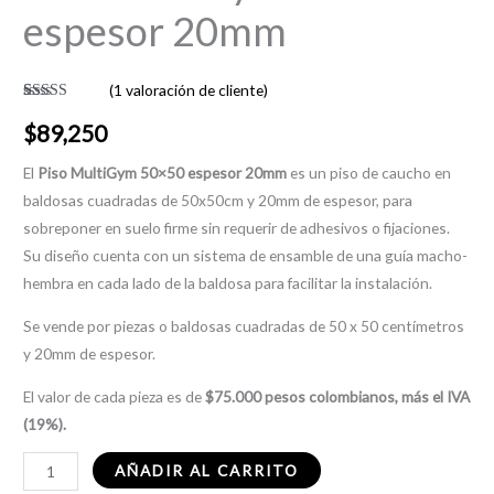
espesor 20mm
(
1
valoración de cliente)
Valorado
1
con
5.00
de
$
89,250
5 en base a
valoración
de un cliente
El
Piso MultiGym 50×50 espesor 20mm
es un piso de caucho en
baldosas cuadradas de 50x50cm y 20mm de espesor, para
sobreponer en suelo firme sin requerir de adhesivos o fijaciones.
Su diseño cuenta con un sistema de ensamble de una guía macho-
hembra en cada lado de la baldosa para facilitar la instalación.
Se vende por piezas o baldosas cuadradas de 50 x 50 centímetros
y 20mm de espesor.
El valor de cada pieza es de
$75.000 pesos colombianos, más el IVA
(19%).
AÑADIR AL CARRITO