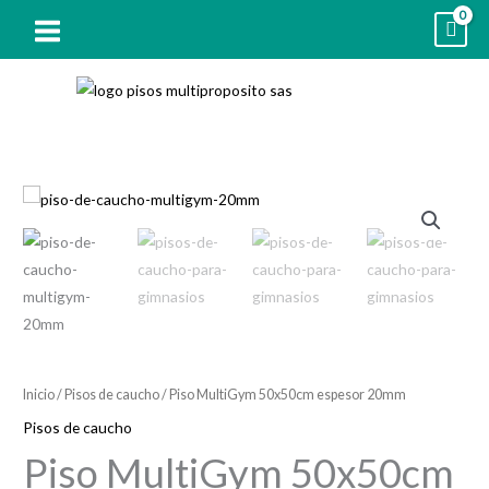
Ir
al
contenido
Piso
MultiGym
50x50cm
espesor
20mm
cantidad
Inicio
/
Pisos de caucho
/ Piso MultiGym 50x50cm espesor 20mm
Pisos de caucho
Piso MultiGym 50x50cm