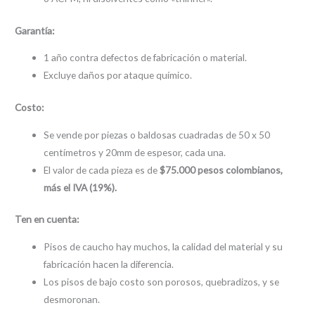
Garantía
:
1 año contra defectos de fabricación o material.
Excluye daños por ataque químico.
Costo
:
Se vende por piezas o baldosas cuadradas de 50 x 50
centímetros y 20mm de espesor, cada una.
El valor de cada pieza es de
$75.000 pesos colombianos,
más el IVA (19%).
Ten
e
n
cue
n
ta:
Pisos de caucho hay muchos, la calidad del material y su
fabricación hacen la diferencia.
Los pisos de bajo costo son porosos, quebradizos, y se
desmoronan.